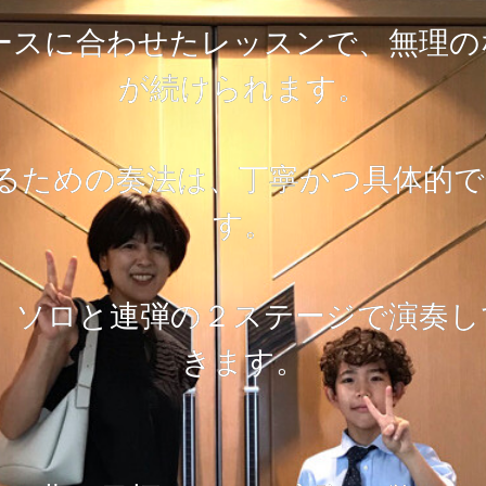
ースに合わせたレッスンで、無理
が続けられます。
るための奏法は、丁寧かつ具体的
す。
は、ソロと連弾の２ステージで演奏し
きます。