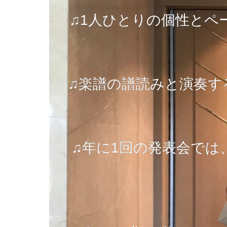
♫1人ひとりの個性とペ
♫楽譜の譜読みと演奏す
♫年に1回の発表会で