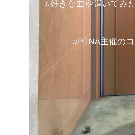
♫好きな曲や弾いてみ
♫PTNA主催